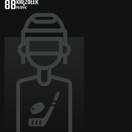
88
KRĘŻOŁEK
PATRYK