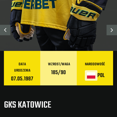
DATA
WZROST/WAGA
NARODOWOŚĆ
URODZENIA
185/90
POL
07.05.1987
GKS KATOWICE