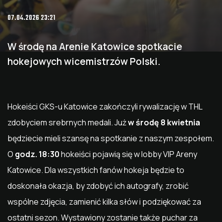
07.04.2026 23:21
W środę na Arenie Katowice spotkacie
hokejowych wicemistrzów Polski.
Hokeiści GKS-u Katowice zakończyli rywalizację w THL
zdobyciem srebrnych medali. Już
w środę 8 kwietnia
będziecie mieli szansę na spotkanie z naszym zespołem.
O
godz. 18:30
hokeiści pojawią się w lobby VIP Areny
Katowice. Dla wszystkich fanów hokeja będzie to
doskonała okazja, by zdobyć ich autografy, zrobić
wspólne zdjęcia, zamienić kilka słów i podziękować za
ostatni sezon. Wystawiony zostanie także puchar za