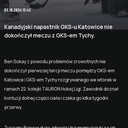
03.10.2024 12:42
Kanadyjski napastnik GKS-u Katowice nie
dokończył meczu z GKS-em Tychy.
Ben Sokay z powodu problemów zrowotnych nie
dokończył pierwszej tercji meczu pomiędzy GKS-em
Katowice i GKS-em Tychy rozgrywanego we wtorek w
ramach 22. kolejki TAURON Hokej Ligi. Zawodnik doznał
kontuzji dolnej części ciała i czeka go kilka tygodni
przerwy.
Życzymy Benowi dużo zdrowia i trzymamy kciuki za jak