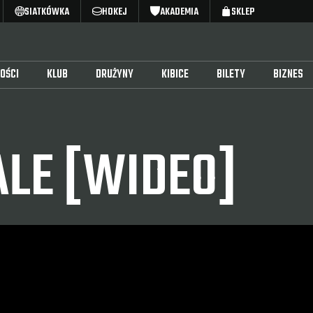
SIATKÓWKA
HOKEJ
AKADEMIA
SKLEP
OŚCI
KLUB
DRUŻYNY
KIBICE
BILETY
BIZNES
ALE [WIDEO]