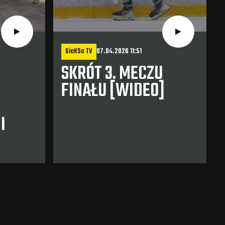
GieKSa TV
07.04.2026 11:51
SKRÓT 3. MECZU
FINAŁU [WIDEO]
I