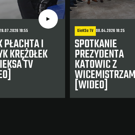
29.07.2026 19:55
GieKSa TV
08.04.2026 18:25
 PŁACHTA I
SPOTKANIE
YK KRĘŻOŁEK
PREZYDENTA
IEKSA TV
KATOWIC Z
EO]
WICEMISTRZAM
[WIDEO]