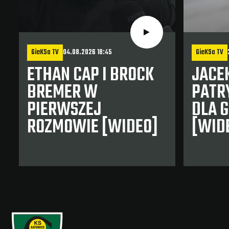
GieKSa TV
04.08.2026 18:45
GieKSa TV
ETHAN CAP I BROCK
JACEK
BREMER W
PATR
PIERWSZEJ
DLA G
ROZMOWIE [WIDEO]
[WID