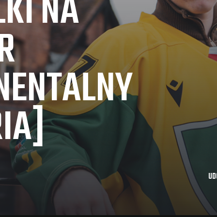
KI NA
R
NENTALNY
IA]
UD