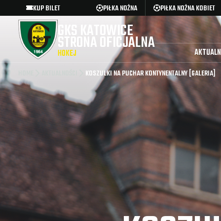
KUP BILET
PIŁKA NOŻNA
PIŁKA NOŻNA KOBIET
GKS KATOWICE
STRONA OFICJALNA
AKTUALN
HOKEJ
HOME
AKTUALNOŚCI
KOSZULKI NA PUCHAR KONTYNENTALNY [GALERIA]