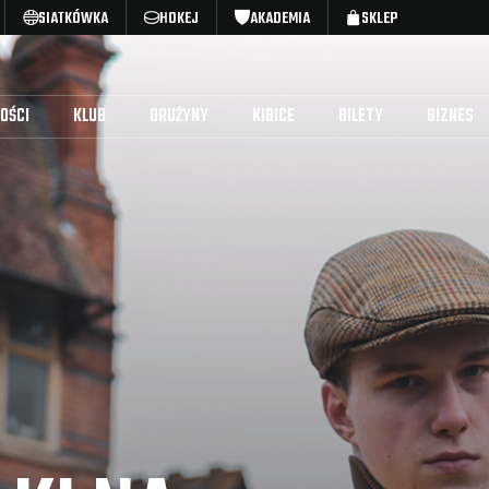
SIATKÓWKA
HOKEJ
AKADEMIA
SKLEP
OŚCI
KLUB
DRUŻYNY
KIBICE
BILETY
BIZNES